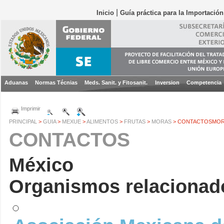
|
Inicio
Guía práctica para la Importació
Aduanas
Normas Técnias
Meds. Sanit. y Fitosanit.
Inversion
Competencia
Imprimir
PRINCIPAL
>
GUIA
>
MEXUE
>
ALIMENTOS
>
FRUTAS
>
MORAS
> CONTACTOSMO
CONTACTOS
México
Organismos relacionado