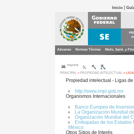
|
Inicio
Guía
Aduanas
Normas Técnias
Meds. Sanit. y Fito
Imprimir
PRINCIPAL
>
PROPIEDAD INTELECTUAL
> LIGA
Propiedad intelectual - Ligas de
http://www.impi.gob.mx
Organismos Internacionales
Banco Europeo de Inversio
La Organización Mundial de 
Organización Mundial del 
Embajadas de los Estados 
México
Otros Sitios de Interés