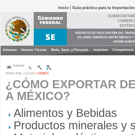
|
Inicio
Guía práctica para la Importació
Aduanas
Normas Técnias
Meds. Sanit. y Fitosanit.
Inversion
Competencia
Imprimir
PRINCIPAL
>
GUIA
> UEMEX
¿CÓMO EXPORTAR DE
A MÉXICO?
Alimentos y Bebidas
Productos minerales y 